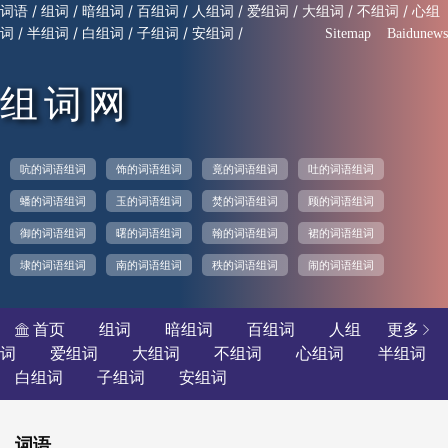
/
/
/
/
/
/
/
/
词语
组词
暗组词
百组词
人组词
爱组词
大组词
不组词
心组
/
/
/
/
/
词
半组词
白组词
子组词
安组词
Sitemap
Baidunews
组词网
吭的词语组词
饰的词语组词
竟的词语组词
吐的词语组词
蟠的词语组词
玉的词语组词
焚的词语组词
顾的词语组词
御的词语组词
曙的词语组词
翰的词语组词
裙的词语组词
埭的词语组词
南的词语组词
秩的词语组词
闹的词语组词
首页
组词
暗组词
百组词
人组
更多


词
爱组词
大组词
不组词
心组词
半组词
白组词
子组词
安组词
词语