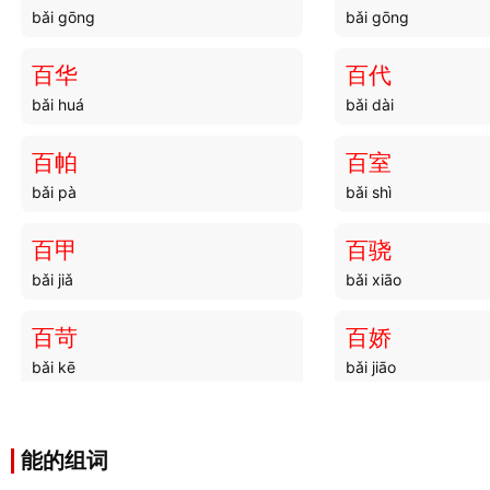
bǎi gōng
bǎi gōng
百华
百代
bǎi huá
bǎi dài
百帕
百室
bǎi pà
bǎi shì
百甲
百骁
bǎi jiǎ
bǎi xiāo
百苛
百娇
bǎi kē
bǎi jiāo
百涂
百中
bǎi tú
bǎi zhòng
能的组词