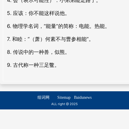
4. 会（表示可能性）：小弟弟能走路了。
liáng néng
shì néng
百脉
百王
5. 应该：你不能这样说他。
bǎi mò
bǎi wáng
风能
登能
6. 物理学名词，“能量”的简称：电能。热能。
fēng néng
dēng néng
百方
百废
bǎi fāng
bǎi fèi
7. 和睦：“（萧）何素不与曹参相能”。
遂能
储能
suì néng
chǔ néng
百禄
百桷
8. 传说中的一种兽，似熊。
bǎi lù
bǎi jué
寡能
謏能
9. 古代称一种三足鳖。
guǎ néng
xiǎo néng
百变
百介
bǎi biàn
bǎi jiè
功能
异能
gōng néng
yì néng
百障
百丈
组词网
Sitemap
Baidunews
ALL right @ 2025
bǎi zhàng
bǎi zhàng
性能
九能
xìng néng
jiǔ néng
百畮
百滚
bǎi mǔ
bǎi gǔn