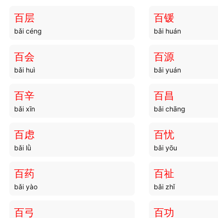
百层
百锾
bǎi céng
bǎi huán
百会
百源
bǎi huì
bǎi yuán
百辛
百昌
bǎi xīn
bǎi chāng
百虑
百忧
bǎi lǜ
bǎi yōu
百药
百祉
bǎi yào
bǎi zhǐ
百弓
百功