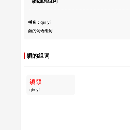
顉颐的组词
拼音：
qīn yí
顉的词语组词
顉的组词
顉颐
qīn yí