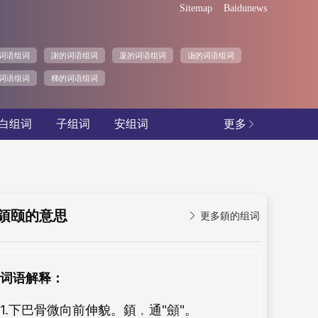
Sitemap
Baidunews
词语组词
謝的词语组词
厦的词语组词
诣的词语组词
词语组词
梯的词语组词
白组词
子组词
安组词
更多

顉颐的意思

更多顉的组词
词语解释：
1.下巴骨微向前伸貌。顉﹐通"顩"。