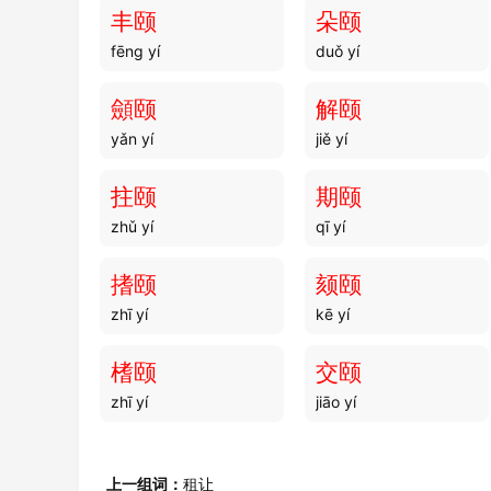
丰颐
朵颐
fēng yí
duǒ yí
顩颐
解颐
yǎn yí
jiě yí
拄颐
期颐
zhǔ yí
qī yí
搘颐
颏颐
zhī yí
kē yí
榰颐
交颐
zhī yí
jiāo yí
上一组词：
租让