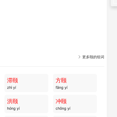

更多颐的组词
滞颐
方颐
zhì yí
fāng yí
洪颐
冲颐
hóng yí
chōng yí