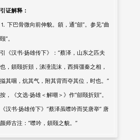
引证解释：
⒈ 下巴骨微向前伸貌。顉，通“顩”。参见“曲
颐”。
引《汉书·扬雄传下》：“蔡泽，山东之匹夫
也，顉颐折頞，涕涶流沫，西揖彊秦之相，
搤其咽，炕其气，附其背而夺其位，时也。”
按，《文选·扬雄＜解嘲＞》作“顩颐折頞”。
《汉书·扬雄传下》“蔡泽虽噤吟而笑唐举” 唐
颜师古注：“噤吟，顉颐之貌。”