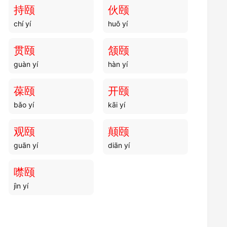
持颐
伙颐
chí yí
huǒ yí
贯颐
颔颐
guàn yí
hàn yí
葆颐
开颐
bǎo yí
kāi yí
观颐
颠颐
guān yí
diān yí
噤颐
jìn yí