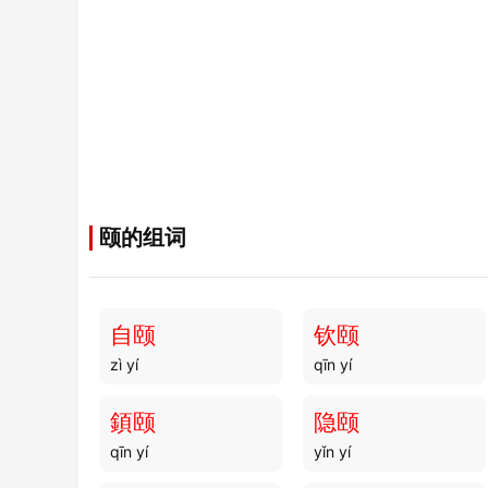
颐的组词
自颐
钦颐
zì yí
qīn yí
顉颐
隐颐
qīn yí
yǐn yí