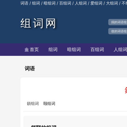
/
/
/
/
/
/
/
词语
组词
暗组词
百组词
人组词
爱组词
大组词
不
组词网
搦的词语组
借的词语组
首页
组词
暗组词
百组词
人组

词语
顉组词
颐组词