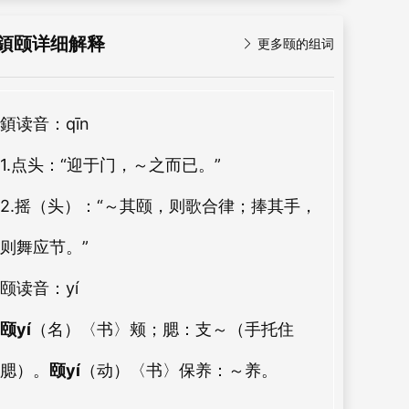
顉颐详细解释

更多颐的组词
顉
读音：qīn
1.点头
：“迎于门，～之而已。”
2.摇（头）
：“～其颐，则歌合律；捧其手，
则舞应节。”
颐
读音：yí
颐yí
（名）〈书〉颊；腮：
支～（手托住
腮）。
颐yí
（动）〈书〉保养：
～养。