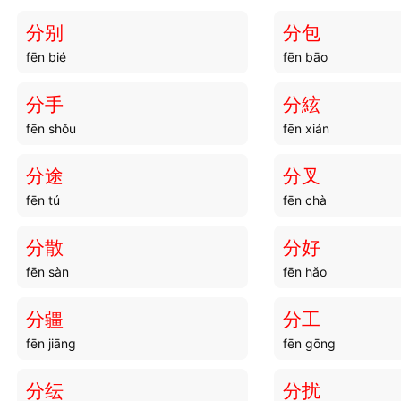
分别
分包
fēn bié
fēn bāo
分手
分絃
fēn shǒu
fēn xián
分途
分叉
fēn tú
fēn chà
分散
分好
fēn sàn
fēn hǎo
分疆
分工
fēn jiāng
fēn gōng
分纭
分扰