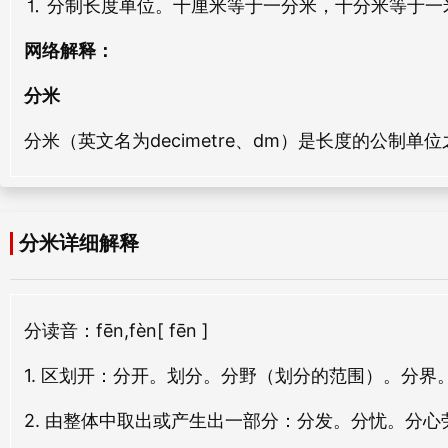
⒈ 分制长度单位。十厘米等于一分米，十分米等于一
zū mǐ
bā mǐ
分利
分曹
网络解释：
fēn lì
fēn cáo
廪米
冬米
分米
lǐn mǐ
dōng mǐ
分了
分米
分米（英文名为decimetre、dm）是长度的公制
fēn le
fēn mǐ
粳米
卢米
jīng mǐ
lú mǐ
分决
分直
fēn jué
fēn zhí
舂米
炊米
分米详细解释
chōng mǐ
chuī mǐ
分功
分国
fēn gōng
fēn guó
黏米
负米
分
读音：fēn,fèn
[ fēn ]
nián mǐ
fù mǐ
分子
分量
1. 区划开：分开。划分。分野（划分的范围）。分
fēn zǐ
fèn liàng
禄米
大米
2. 由整体中取出或产生出一部分：分发。分忧。分心
lù mǐ
dà mǐ
分中
分两