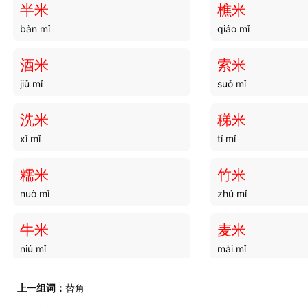
半米
樵米
bàn mǐ
qiáo mǐ
分治
分辙
fēn zhì
fèn zhé
酒米
索米
jiǔ mǐ
suǒ mǐ
分词
分祷
fēn cí
fēn dǎo
洗米
稊米
xǐ mǐ
tí mǐ
分钟
分交
fēn zhōng
fēn jiāo
糯米
竹米
nuò mǐ
zhú mǐ
分蘗
分岔
fēn bò
fēn chà
牛米
麦米
niú mǐ
mài mǐ
分释
分配
fēn shì
fēn pèi
薏米
拍米
上一组词：
替角
yì mǐ
pāi mǐ