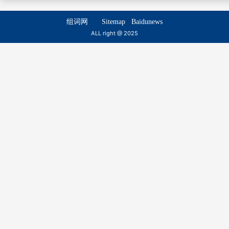
guā mǐ
qū mǐ
分剖
分担
组词网
Sitemap
Baidunews
fēn pōu
fēn dān
颠米
淘米
ALL right @ 2025
diān mǐ
táo mǐ
分寸
分身
fēn cun
fēn shēn
江米
黑米
jiāng mǐ
hēi mǐ
分节
分襟
fēn jié
fēn jīn
海米
珠米
hǎi mǐ
zhū mǐ
分享
分朋
fēn xiǎng
fēn péng
苗米
机米
miáo mǐ
jī mǐ
分移
分成
fēn yí
fēn chéng
早米
瘦米
zǎo mǐ
shòu mǐ
分资
分隶
fēn zī
fēn lì