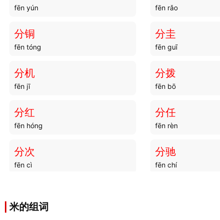
fēn yún
fēn rǎo
分铜
分圭
fēn tóng
fēn guī
分机
分拨
fēn jī
fēn bō
分红
分任
fēn hóng
fēn rèn
分次
分驰
fēn cì
fēn chí
分水
分气
fēn shuǐ
fēn qì
米的组词