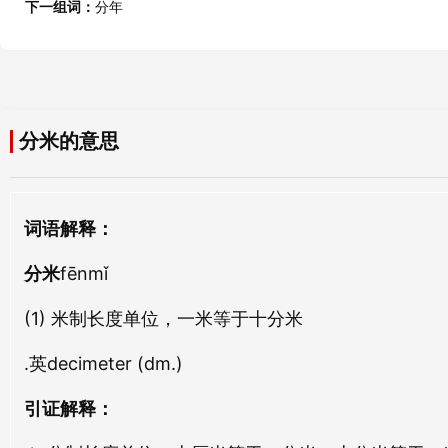
分虎
分齐
下一组词：
分年
fēn hǔ
fēn qí
甲米
杜米
jiǎ mǐ
dù mǐ
分建
分破
fēn jiàn
fēn pò
巧米
粱米
分米的意思
qiǎo mǐ
liáng mǐ
分书
分磔
fēn shū
fēn zhé
莲米
酴米
词语解释：
lián mǐ
tú mǐ
分香
分亲
分米
fēn xiāng
fēnmǐ
fēn qīn
二米
释米
èr mǐ
shì mǐ
(1) 米制长度单位，一米等于十分米
分數
分化
fèn shù
fēn huà
.英decimeter (dm.)
老米
包米
lǎo mǐ
bāo mǐ
分许
分遣
引证解释：
fēn xǔ
fēn qiǎn
租米
八米