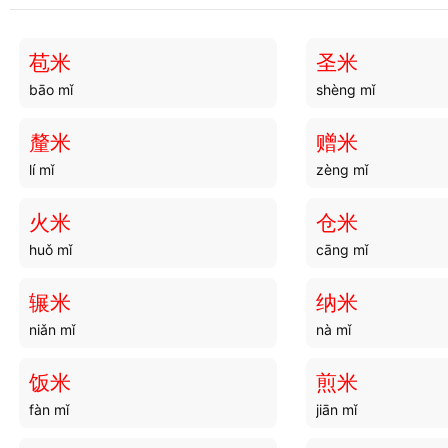
分组
分開
fēn zǔ
fèn kāi
苞米
圣米
bāo mǐ
shèng mǐ
分钗
分销
fèn chāi
fēn xiāo
釐米
赠米
lí mǐ
zèng mǐ
分袪
分胙
fēn qū
fēn zuò
火米
仓米
huǒ mǐ
cāng mǐ
分业
分式
fēn yè
fēn shì
辗米
纳米
niǎn mǐ
nà mǐ
分颁
分总
fēn bān
fēn zǒng
饭米
煎米
fàn mǐ
jiān mǐ
分尸
分队
fēn shī
fēn duì