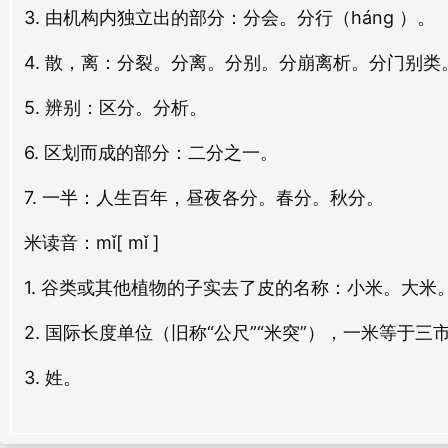
3. 由机构内独立出的部分：分会。分行（háng ）。
fēn zhōng
fēn liǎng
梁米
黄米
liáng mǐ
huáng mǐ
4. 散，离：分裂。分离。分别。分崩离析。分门别类
分支
分分
fēn zhī
fēn fēn
5. 辨别：区分。分析。
延米
聚米
yán mǐ
jù mǐ
分荆
分立
6. 区划而成的部分：二分之一。
fēn jīng
fēn lì
虾米
掷米
7. 一半：人生百年，昼夜各分。春分。秋分。
xiā mi
zhì mǐ
分财
分福
米
读音：mǐ
[ mǐ ]
fēn cái
fēn fú
微米
讨米
1. 谷类或其他植物的子实去了皮的名称：小米。大
wēi mǐ
tǎo mǐ
分痛
分损
2. 国际长度单位（旧称“公尺”“米突”），一米等于三
fēn tòng
fēn sǔn
耗米
盐米
3. 姓。
hào mǐ
yán mǐ
分窜
分宜
fēn cuàn
fēn yí
瓜米
麴米