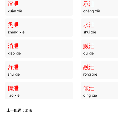
渲泄
承泄
xuàn xiè
chéng xiè
烝泄
水泄
zhēng xiè
shuǐ xiè
消泄
黩泄
xiāo xiè
dú xiè
舒泄
融泄
shū xiè
róng xiè
憍泄
倾泄
jiāo xiè
qīng xiè
慢泄
涯泄
上一组词：
渗濑
màn xiè
yá xiè