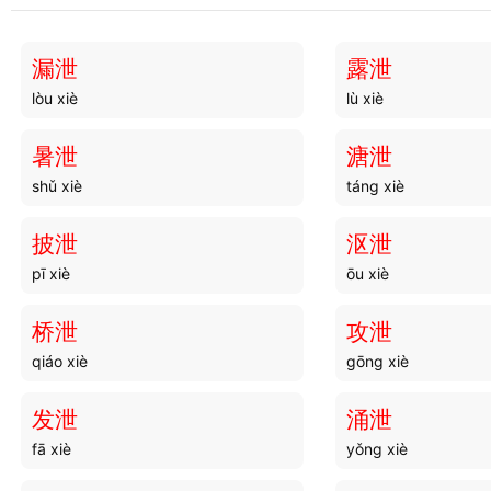
漏泄
露泄
lòu xiè
lù xiè
暑泄
溏泄
shǔ xiè
táng xiè
披泄
沤泄
pī xiè
ōu xiè
桥泄
攻泄
qiáo xiè
gōng xiè
发泄
涌泄
fā xiè
yǒng xiè