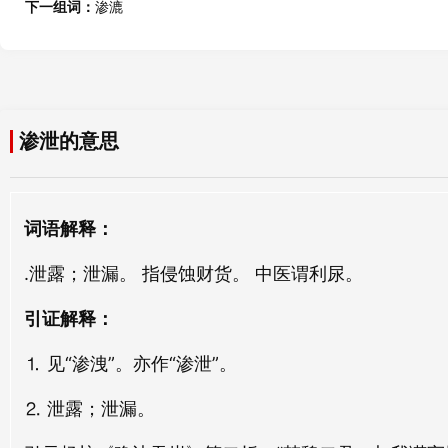
下一组词：
渗漉
渗泄的意思
词语解释：
.泄露；泄漏。 指侵蚀财货。 中医谓利尿。
引证解释：
⒈ 见“渗洩”。亦作“渗泄”。
⒉ 泄露；泄漏。