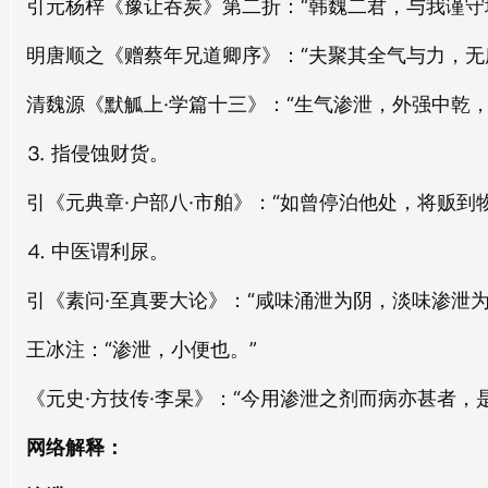
引元杨梓《豫让吞炭》第二折：“韩魏二君，与我谨守
明唐顺之《赠蔡年兄道卿序》：“夫聚其全气与力，无
清魏源《默觚上·学篇十三》：“生气渗泄，外强中乾
⒊ 指侵蚀财货。
引《元典章·户部八·市舶》：“如曾停泊他处，将贩
⒋ 中医谓利尿。
引《素问·至真要大论》：“咸味涌泄为阴，淡味渗泄为
王冰注：“渗泄，小便也。”
《元史·方技传·李杲》：“今用渗泄之剂而病亦甚者，
网络解释：