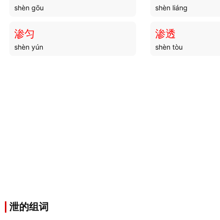
shèn gōu
shèn liáng
渗匀
渗透
shèn yún
shèn tòu
泄的组词