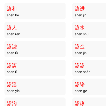
渗和
渗进
shèn hé
shèn jìn
渗人
渗水
shèn rén
shèn shuǐ
渗滤
渗金
shèn lǜ
shèn jīn
渗漓
渗渗
shèn lí
shèn shèn
渗淫
渗铬
shèn yín
shèn gè
渗沟
渗凉