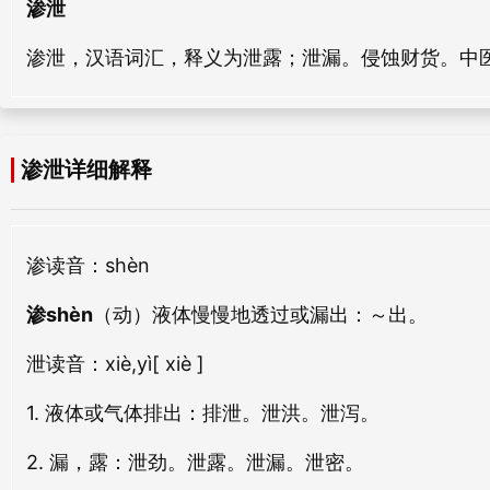
渗泄
渗泄，汉语词汇，释义为泄露；泄漏。侵蚀财货。中
渗泄详细解释
渗
读音：shèn
渗shèn
（动）液体慢慢地透过或漏出：
～出。
泄
读音：xiè,yì
[ xiè ]
1. 液体或气体排出：排泄。泄洪。泄泻。
2. 漏，露：泄劲。泄露。泄漏。泄密。