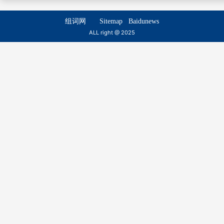
暗纠
暗笑
组词网
Sitemap
Baidunews
àn jiū
àn xiào
ALL right @ 2025
暗惜
暗滴
àn xī
àn dī
暗蛩
暗涌
àn qióng
àn yǒng
暗藏
暗股
àn cáng
àn gǔ
暗码
暗默
àn mǎ
àn mò
暗袭
暗沙
àn xí
àn shā