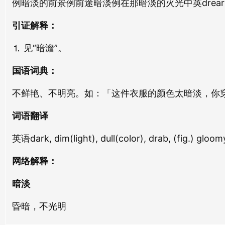
例暗淡的前景例前途暗淡例在那暗淡的火光中英dreary prospec
gǔ dàn
guǎ dàn
暗静
暗号
引证解释：
àn jìng
àn hào
⒈ 见“暗澹”。
暗虫
暗唱
国语词典：
àn chóng
àn chàng
不鲜艳、不明亮。如：「这件衣服的颜色太暗淡，你
暗访
暗损
àn fǎng
àn sǔn
词语翻译
英语dark, dim(light)​, dull(color)​, drab, (fig.)​ gl
暗事
暗探
àn shì
àn tàn
网络解释：
暗檄
暗杀
暗淡
àn xí
àn shā
昏暗，不光明
暗合
暗病