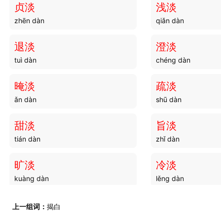
贞淡
浅淡
zhēn dàn
qiǎn dàn
暗世
暗同
àn shì
àn tóng
退淡
澄淡
tuì dàn
chéng dàn
暗春
暗火
àn chūn
àn huǒ
晻淡
疏淡
ǎn dàn
shū dàn
暗滩
暗战
àn tān
àn zhàn
甜淡
旨淡
tián dàn
zhǐ dàn
暗道
暗魄
àn dào
àn pò
旷淡
冷淡
kuàng dàn
lěng dàn
暗转
暗订
àn zhuǎn
àn dìng
扯淡
赈淡
上一组词：
揭白
chě dàn
zhèn dàn