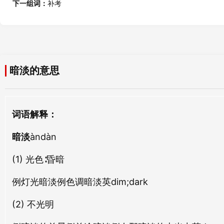
暗谬
暗下
下一组词：
补考
àn miù
àn xià
邯淡
萧淡
hán dàn
xiāo dàn
暗轮
暗行
àn lún
àn xíng
口淡
闲淡
暗淡的意思
kǒu dàn
xián dàn
暗河
暗尘
àn hé
àn chén
泔淡
咸淡
词语解释：
gān dàn
xián dàn
暗泣
暗刻
暗淡
àn qì
àndàn
àn kè
肃淡
冲淡
sù dàn
chōng dàn
(1) 光色∶昏暗
暗语
暗缪
àn yǔ
àn miù
例灯光暗淡例色调暗淡英dim;dark
守淡
轻淡
shǒu dàn
qīng dàn
暗水
暗冥
(2) 不光明
àn shuǐ
àn míng
古淡
寡淡