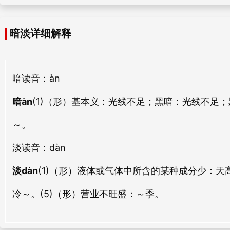
àn hé
àn bìng
暗淡详细解释
暗化
暗耗
àn huà
àn hào
暗质
暗数
暗
读音：àn
àn zhì
àn shù
暗àn
(1)（形）基本义：光线不足；黑暗：
光线不足；
暗澹
暗號
～。
àn dàn
àn hào
淡
读音：dàn
暗算
暗陋
淡dàn
(1)（形）液体或气体中所含的某种成分少：
天
àn suàn
àn lòu
冷～。
(5)（形）营业不旺盛：
～季。
暗书
暗潮
àn shū
àn cháo