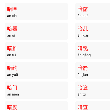
暗匣
暗懦
àn xiá
àn nuò
暗器
暗乱
àn qì
àn luàn
暗推
暗戆
àn tuī
àn gàng
暗约
暗箭
àn yuē
àn jiàn
暗门
暗途
àn mén
àn tú
暗度
暗查