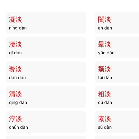
暗虚
暗室
àn xū
àn shì
凝淡
闇淡
níng dàn
àn dàn
暗场
暗夫
àn chǎng
àn fū
凄淡
晕淡
qī dàn
yūn dàn
暗箱
暗海
àn xiāng
àn hǎi
饏淡
颓淡
dàn dàn
tuí dàn
暗石
暗谷
àn shí
àn gǔ
清淡
粗淡
qīng dàn
cū dàn
暗沟
暗枪
àn gōu
àn qiāng
淳淡
素淡
chún dàn
sù dàn
暗浅
暗聋
àn qiǎn
àn lóng