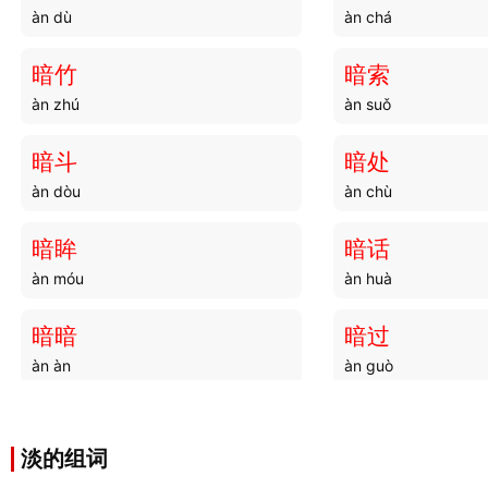
àn dù
àn chá
暗竹
暗索
àn zhú
àn suǒ
暗斗
暗处
àn dòu
àn chù
暗眸
暗话
àn móu
àn huà
暗暗
暗过
àn àn
àn guò
暗九
暗黑
àn jiǔ
àn hēi
淡的组词