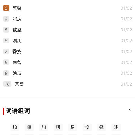
3
01/02
蹙鬐
4
01/02
稍房
5
01/02
破釜
6
01/02
濩泚
7
01/02
昏挠
8
01/02
何曾
9
01/02
浃辰
10
01/02
营壍
词语组词

胎
僵
脂
呵
易
投
径
迷