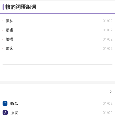
/
/
/
/
/
大组词
不组词
心组词
半组词
白组词
子组
轒的词语组词
/
/
词
安组词

01/02
轒牀
01/02
轒辒
01/02
轒輼
01/02
轒床

1
01/02
骑凤
2
01/02
廉畏