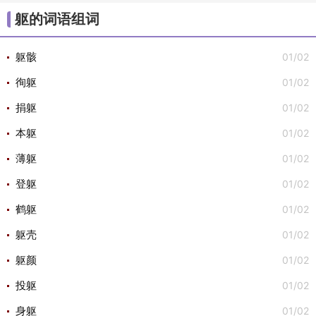
/
/
/
/
/
大组词
不组词
心组词
半组词
白组词
子组
躯的词语组词
/
/
词
安组词

01/02
躯骸
01/02
徇躯
01/02
捐躯
01/02
本躯
01/02
薄躯
01/02
登躯
01/02
鹤躯
01/02
躯壳
01/02
躯颜
01/02
投躯
01/02
身躯