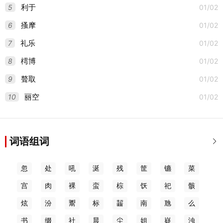
5
01/02
利于
6
01/02
搔摩
7
01/02
礼乐
8
01/02
樗博
9
01/02
聱取
10
01/02
丽空
词语组词

忽
处
吼
涎
残
筐
镳
菜
宫
肉
裸
蛮
棕
饫
祀
骸
炫
汾
鬻
标
齧
南
虺
么
书
缀
社
晨
尘
姐
嶷
浊