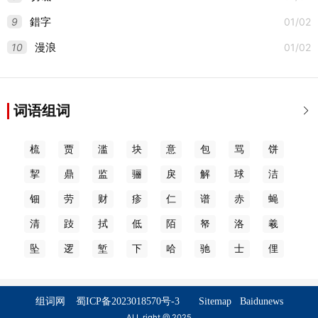
9
01/02
錯字
10
01/02
漫浪
词语组词

梳
贾
滥
块
意
包
骂
饼
挈
鼎
监
骊
戾
解
球
洁
钿
劳
财
疹
仁
谱
赤
蝇
清
跂
拭
低
陌
帑
洛
羲
坠
逻
堑
下
哈
驰
士
俚
组词网
蜀ICP备2023018570号-3
Sitemap
Baidunews
ALL right @ 2025