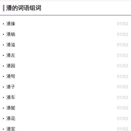
/
/
/
/
/
大组词
不组词
心组词
半组词
白组词
子组
潘的词语组词
/
/
词
安组词

01/02
潘掾
01/02
潘杨
01/02
潘溢
01/02
潘左
01/02
潘园
01/02
潘髩
01/02
潘子
01/02
潘车
01/02
潘鬓
01/02
潘花
01/02
潘室