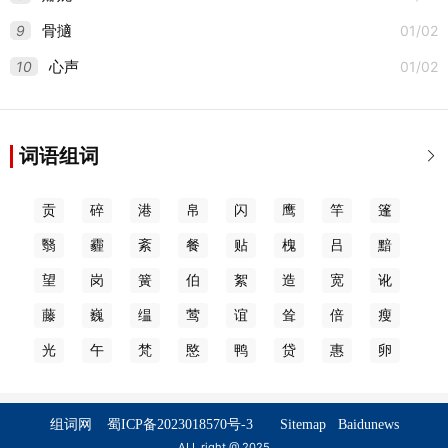
9
01/02
骨擿
10
01/02
心声
词语组词

贡
碎
港
帛
闪
鹰
竿
篷
翳
霾
紊
餐
贴
槐
吕
黯
望
岗
簧
伯
絮
造
宽
讹
藤
巍
缊
莺
谊
耸
倍
瘦
光
午
梵
愍
鸭
贷
惠
卵
组词网
蜀ICP备2023018570号-3
Sitemap
Baidunews
ALL right @ 2025