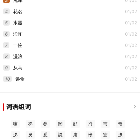
3
01/02
规摩
4
01/02
花名
5
01/02
水器
6
01/02
涖阼
7
01/02
丰佐
8
01/02
漫浪
9
01/02
从马
10
01/02
馋食
词语组词

咳
梯
券
闉
顔
拊
韦
奄
涕
炎
悉
説
虑
怅
宏
涤