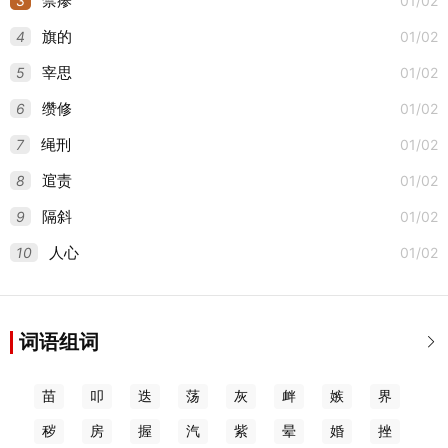
3
01/02
禁瘆
4
01/02
旗的
5
01/02
宰思
6
01/02
缵修
7
01/02
绳刑
8
01/02
逭责
9
01/02
隔斜
10
01/02
人心
词语组词

苗
叩
迭
荡
灰
衅
嫉
界
秽
房
握
汽
紫
晕
婚
挫