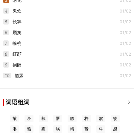
3
01/02
附讬
4
01/02
鬼炊
5
01/02
长筭
6
01/02
顾笑
7
01/02
棆桷
8
01/02
紅顔
9
01/02
损阙
10
01/02
貑罴
词语组词

猷
矛
裁
厮
膘
杵
絮
缕
淋
驺
霾
蜗
靖
贽
斗
感